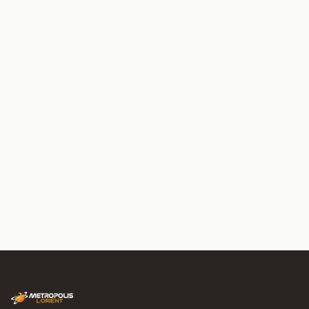
Prénom du/de la futur(e) marié(e)
Nombre d'invités
(fêté inclus · min
6
, max
12
)
6
pers.
Continuer