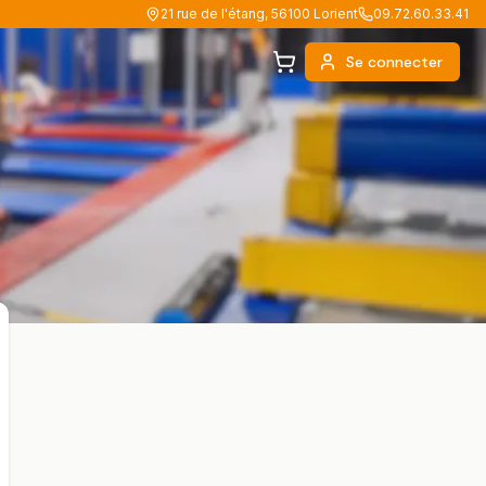
21 rue de l'étang, 56100 Lorient
09.72.60.33.41
Se connecter
Panier (
0
)