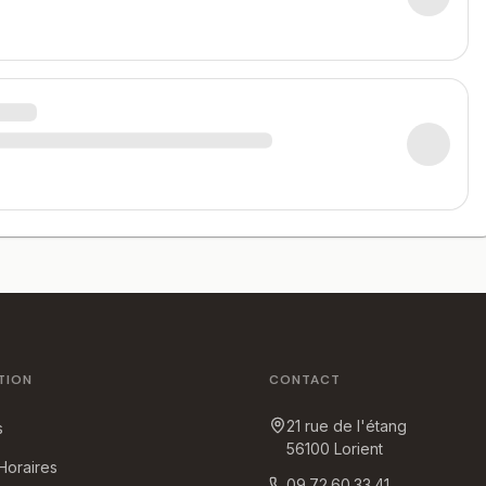
TION
CONTACT
21 rue de l'étang
s
56100
Lorient
 Horaires
09.72.60.33.41