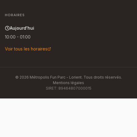
HORAIRES
Aujourd'hui
10:00 - 01:00
Voir tous les horaires
©
2026
Métropolis Fun Parc - Lorient
. Tous droits réservés.
Mentions légales
SIRET:
89464807000015